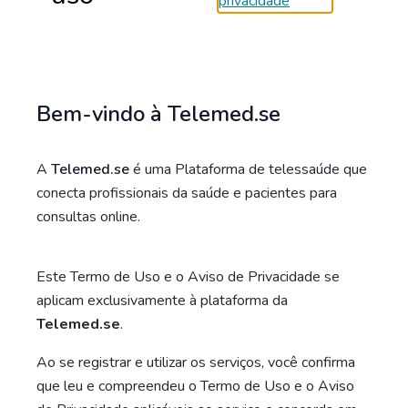
privacidade
Gerar
80
4.629
18.106
Bem-vindo à Telemed.se
Profissionais
Pacientes
Consultas
registrados
atendidos
realizadas
A
Telemed.se
é uma Plataforma de telessaúde que
conecta profissionais da saúde e pacientes para
consultas online.
Este Termo de Uso e o Aviso de Privacidade se
aplicam exclusivamente à plataforma da
Consultas
Soluções
Planos
Contato
Telemed.se
.
Ao se registrar e utilizar os serviços, você confirma
que leu e compreendeu o Termo de Uso e o Aviso